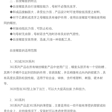
二．自攻螺套的特点
◆自攻螺套具自行攻螺纹能力，母材不必预先攻牙。
◆和成品接触面大，承受拉力强，产品设计时可使用较低强度之材料。
◆对于己磨耗或溃牙之母螺纹具有修护作用，使用自攻螺套可继续使用相
同的螺丝。
◆对振动抵抗力强，可防止松动。
◆与母材无余隙，母材若含气泡时亦有良好的气密性。
◆自攻螺套安装简便、迅速,只须一种装配工具。
自攻螺套的适用范围
1、302或302H系列
302系列产品在所有钢丝螺套产品中使用广泛，螺套头部开有一个切削槽，
其两个开槽不仅起到切削的作用，容易装配，并且稍微有点向内的锁紧力，具
有高度抗震防松脱性能。适用于轻合金、铸铁、含纤维塑料、树脂、硬木材
等。
302H型在302型上加了法兰，可以大大提高拉拔 力和扭力。
2、303系列
303系列产品是302系列的薄壁版，主要是用在一些不能有厚壁的塑胶或轻
质合金上。在特殊情况下，安装时可以考虑使用润滑油。