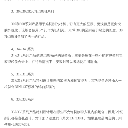
3、307/308或307H/308H系列
307和308系列产品用于难切削的材料，它有更大的壁厚、更浅但是更尖锐
的外螺纹，该螺套使用3个孔作为切削刃。307和308的区别在于螺套的长度。30
7H/308H是加了法兰的产品。
4、347/348系列
347/348系列产品是307/308系列的薄壁版，主要是用在一些不能有厚壁的塑
胶或轻质合金上。在特殊情况下，安装时可以考虑使用润滑油。
5、317/318系列
317/318系列产品特别设计用来增加扭力和抗震能力，其功能是通过插入一
根符合DIN1437标准的销轴实现的。
6、337/338系列
337/338系列产品特别设计用在哪些不允许切削掉入孔内的场合，因此3个切
削孔都是盲孔设计。对于加了法兰的代号为337/338H 。如果底端是闭合的，则
使用代码357/358。