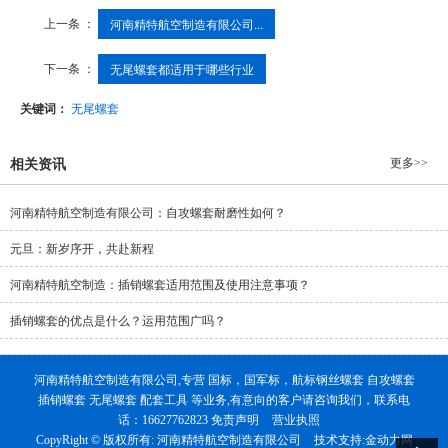
上一条 ：
河南精特航空制造有限公司...
下一条 ：
无尾螺套都适用于哪些行业
关键词：
无尾螺套
更多>>
相关资讯
河南精特航空制造有限公司：自攻螺套耐磨性如何？
元旦：新岁序开，共赴新程
河南精特航空制造：插销螺套适用范围及使用注意事项？
插销螺套的优点是什么？运用范围广吗？
河南精特航空制造有限公司,专营 国标，国军标，航标钢丝螺套 自攻螺套
插销螺套 无尾螺套 配套工具 等业务,有意向的客户请咨询我们，联系电
话：16627762823
免责声明
营业执照
CopyRight © 版权所有:
河南精特航空制造有限公司
技术支持:
金动力网