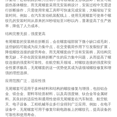
损伤基体螺纹。而无尾螺套采用无安装柄设计，安装过程中无需进
行折断操作，只需使用常规工具即可快速完成安装，大幅缩短了安
装时间。例如，在汽车发动机装配线上，使用无尾螺套可使单个螺
纹孔的安装时间从原来的30秒缩短至10秒以内，显著提高了生产效
率，降低了人力成本。
结构完整无损，强度更高
有尾螺套的安装柄在折断后，会在螺套端部留下微小缺口或毛刺，
这些缺陷可能成为应力集中点，在交变载荷作用下引发裂纹扩展，
降低螺纹连接的疲劳寿命。而无尾螺套由于没有安装柄，其结构完
整无缺，不存在因安装柄折断产生的应力集中问题，从而提高了螺
纹连接的强度和可靠性。在航空航天领域，对螺纹连接的强度和安
全性要求极高，无尾螺套的这一优势使其成为该领域螺纹修复和增
强的理想选择。
应用范围广泛，适应性强
无尾螺套可适用于多种材料和结构的螺纹修复与增强，包括铝合
金、镁合金、塑料等轻质材料，以及高强度钢、钛合金等金属材
料。其良好的适应性和通用性使得无尾螺套在汽车制造、航空航
天、电子设备、工程机械等众多行业得到广泛应用。例如，在电子
设备中，无尾螺套可用于修复印刷电路板上的螺纹孔，提高设备的
可靠性和使用寿命。