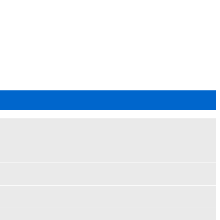
插销螺套
配套工具
滤芯