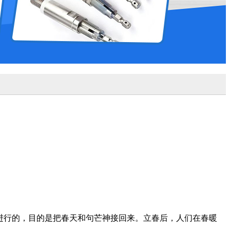
进行的，目的是把春天和句芒神接回来。立春后，人们在春暖