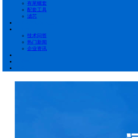
有尾螺套
配套工具
滤芯
精特无尾螺套及工具
新闻资讯
技术问答
热门新闻
企业资讯
公司资质
视频中心
联系我们