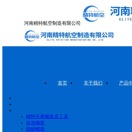
河南精特航空制造有限公司
首页
关于我们
产品
首页
关于我们
产品中心
精特无尾螺套及工具
自攻螺套
插销螺套