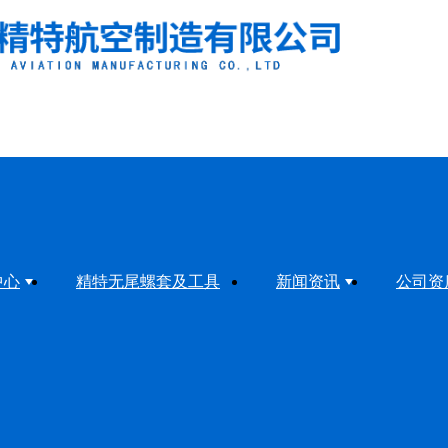
中心
精特无尾螺套及工具
新闻资讯
公司资