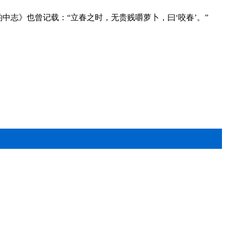
中志》也曾记载：“立春之时，无贵贱嚼萝卜，曰‘咬春’。”