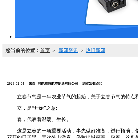
您当前的位置：
首页
新闻资讯
热门新闻
>
>
2023-02-04
来自:
河南精特航空制造有限公司
浏览次数:530
立春节气是一年农业节气的起始，关于立春节气的特点
立，是“开始”之意;
春，代表着温暖、生长。
这是立春的一项重要活动，事先做好准备，进行预演，
花开的日子里，喜欢外出游春，俗称出城探春、踏春，这也